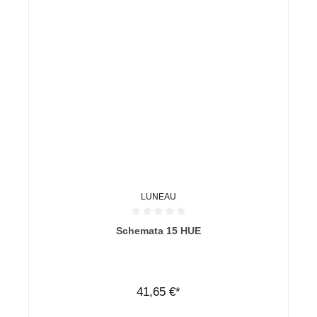
LUNEAU
Durchschnittliche Bewertung von 0 von 5 Sternen
Schemata 15 HUE
41,65 €*