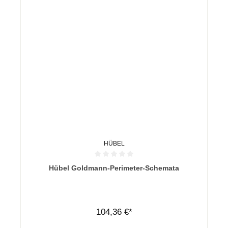
HÜBEL
Durchschnittliche Bewertung von 0 von 5 Sternen
Hübel Goldmann-Perimeter-Schemata
104,36 €*