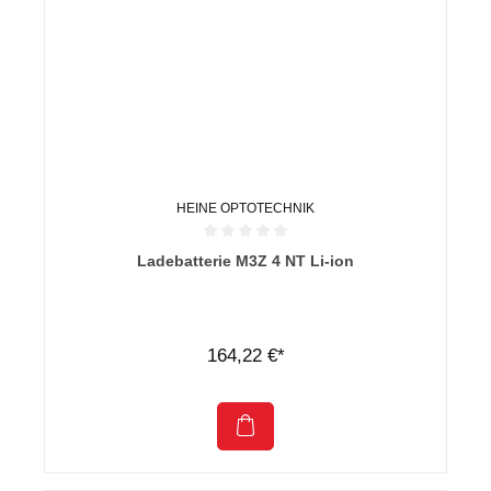
HEINE OPTOTECHNIK
Durchschnittliche Bewertung von 0 von 5 Sternen
Ladebatterie M3Z 4 NT Li-ion
164,22 €*