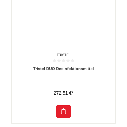
TRISTEL
Durchschnittliche Bewertung von 0 von 5 Sternen
Tristel DUO Desinfektionsmittel
272,51 €*