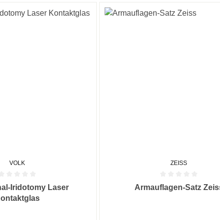
VOLK
ZEISS
he Bewertung von 0 von 5 Sternen
Durchschnittliche Bewertung von
al-Iridotomy Laser
Armauflagen-Satz Zeis
ontaktglas