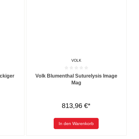
VOLK
 0 von 5 Sternen
Durchschnittliche Bewertung von 0 von 5 Sternen
ckiger
Volk Blumenthal Suturelysis Image
Mag
813,96 €*
In den Warenkorb