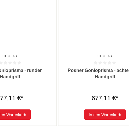
OCULAR
OCULAR
he Bewertung von 0 von 5 Sternen
Durchschnittliche Bewertung von
nioprisma - runder
Posner Gonioprisma - achte
Handgriff
Handgriff
77,11 €*
677,11 €*
den Warenkorb
In den Warenkorb