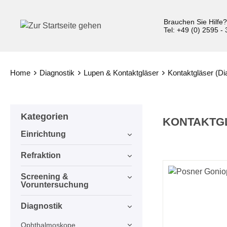
inhalt springen
Brauchen Sie Hilfe
Tel: +49 (0) 2595 -
Home
Diagnostik
Lupen & Kontaktgläser
Kontaktgläser (Di
Kategorien
KONTAKTGL
Einrichtung
Refraktion
Screening &
Voruntersuchung
Diagnostik
Ophthalmoskope