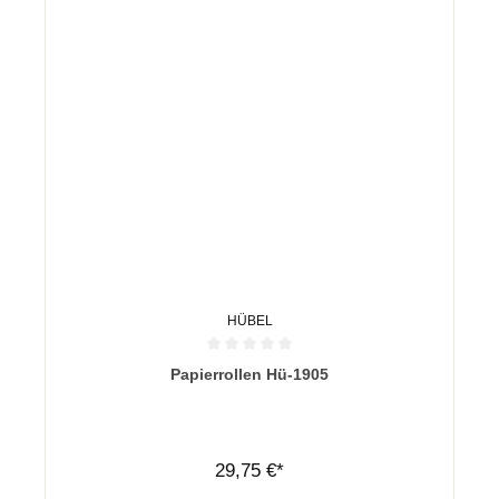
HÜBEL
Durchschnittliche Bewertung von 0 von 5 Sternen
Papierrollen Hü-1905
29,75 €*