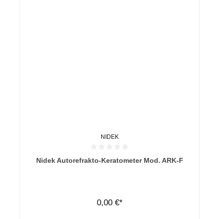
NIDEK
Durchschnittliche Bewertung von 0 von 5 Sternen
Nidek Autorefrakto-Keratometer Mod. ARK-F
0,00 €*