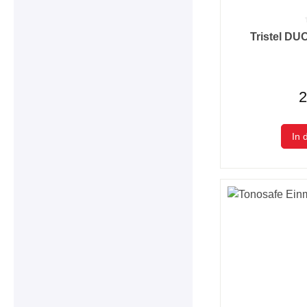
Durchschnittlic
Tristel DU
2
In 