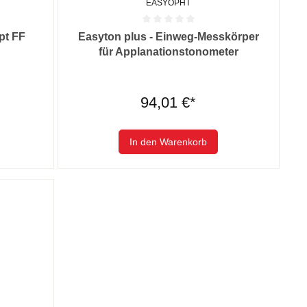
EASYOPHT
 0 von 5 Sternen
Durchschnittliche Bewertung von 0 von 5 Sternen
pt FF
Easyton plus - Einweg-Messkörper
für Applanationstonometer
94,01 €*
In den Warenkorb