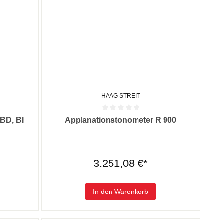
HAAG STREIT
 0 von 5 Sternen
Durchschnittliche Bewertung von 0 von 5 Sternen
BD, BI
Applanationstonometer R 900
3.251,08 €*
In den Warenkorb