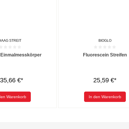
HAAG STREIT
BIOGLO
he Bewertung von 0 von 5 Sternen
Durchschnittliche Bewertung von
 Einmalmesskörper
Fluorescein Streifen
35,66 €*
25,59 €*
den Warenkorb
In den Warenkorb