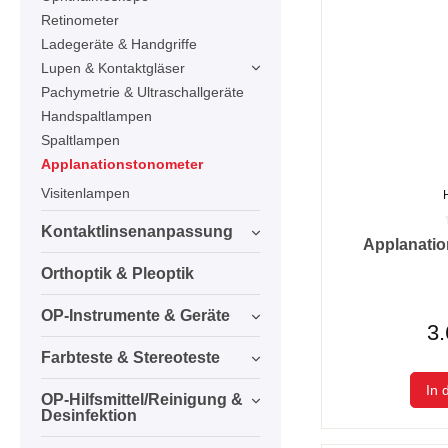
Retinometer
Ladegeräte & Handgriffe
Lupen & Kontaktgläser
Pachymetrie & Ultraschallgeräte
Handspaltlampen
Spaltlampen
Applanationstonometer
Visitenlampen
Kontaktlinsenanpassung
Durchschnittlic
Applanati
Orthoptik & Pleoptik
OP-Instrumente & Geräte
3.
Farbteste & Stereoteste
In 
OP-Hilfsmittel/Reinigung &
Desinfektion