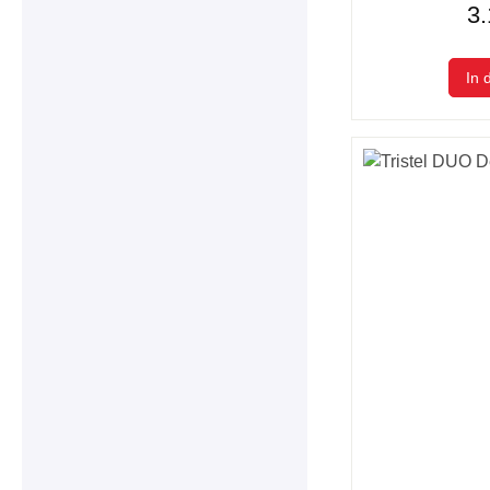
3.
In 