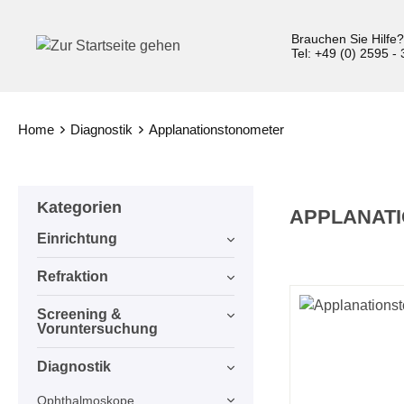
inhalt springen
Brauchen Sie Hilfe
Tel: +49 (0) 2595 -
Home
Diagnostik
Applanationstonometer
Kategorien
APPLANAT
Einrichtung
Refraktion
Screening &
Voruntersuchung
Diagnostik
Ophthalmoskope