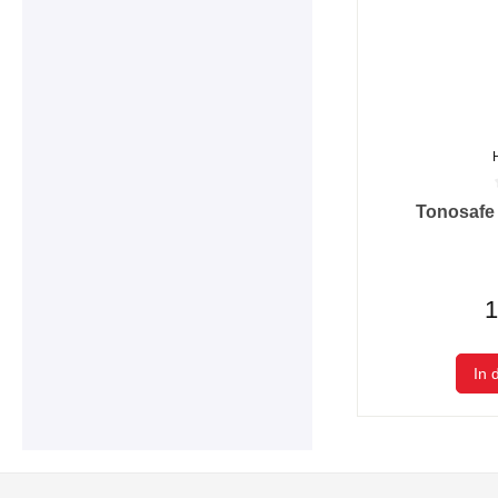
Durchschnittlic
Tonosafe
1
In 