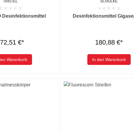
TRISTEL
SCHÜLKE
he Bewertung von 0 von 5 Sternen
Durchschnittliche Bewertung von
O Desinfektionsmittel
Desinfektionsmittel Gigase
72,51 €*
180,88 €*
den Warenkorb
In den Warenkorb