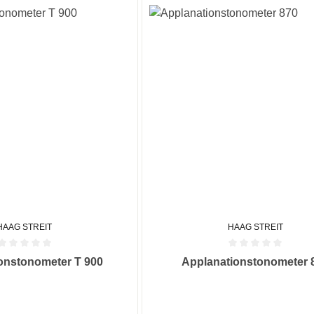
HAAG STREIT
HAAG STREIT
he Bewertung von 0 von 5 Sternen
Durchschnittliche Bewertung von
onstonometer T 900
Applanationstonometer 