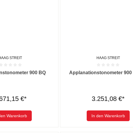
HAAG STREIT
HAAG STREIT
he Bewertung von 0 von 5 Sternen
Durchschnittliche Bewertung von
onstonometer 900 BQ
Applanationstonometer 900 
671,15 €*
3.251,08 €*
den Warenkorb
In den Warenkorb