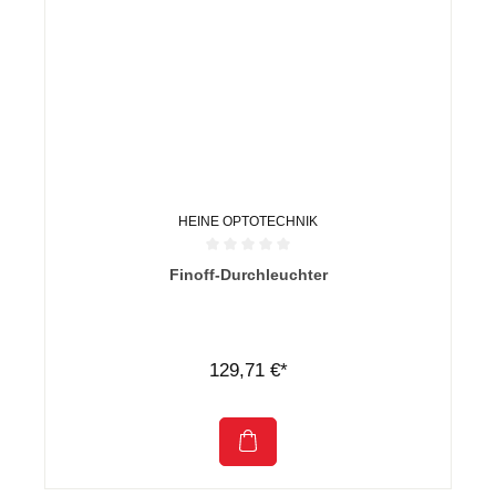
HEINE OPTOTECHNIK
Durchschnittliche Bewertung von 0 von 5 Sternen
Finoff-Durchleuchter
129,71 €*