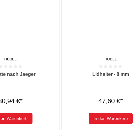
HÜBEL
HÜBEL
he Bewertung von 0 von 5 Sternen
Durchschnittliche Bewertung von
tte nach Jaeger
Lidhalter - 8 mm
30,94 €*
47,60 €*
den Warenkorb
In den Warenkorb